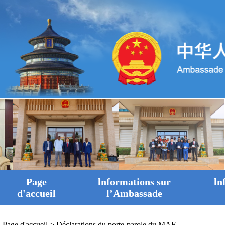
Page
lnformations sur
ln
d'accueil
l’Ambassade
Page d'accueil
>
Déclarations du porte-parole du MAE