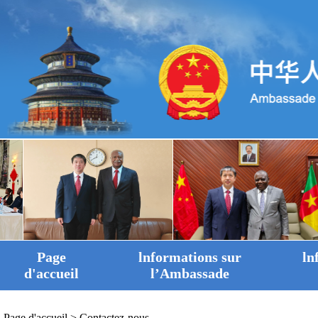
Page
lnformations sur
ln
d'accueil
l’Ambassade
Page d'accueil
>
Contactez-nous