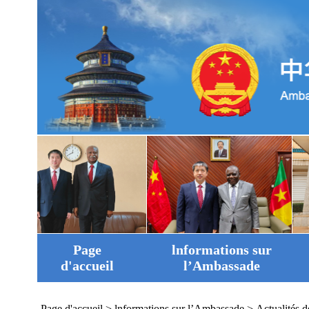
Page
lnformations sur
d'accueil
l’Ambassade
Page d'accueil
>
lnformations sur l’Ambassade
>
Actualités 