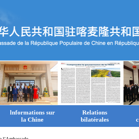
lnformations sur
Relations
la Chine
bilatérales
c
de l’Ambassade