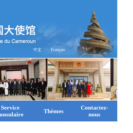
中文
Français
Service
Contactez-
Thèmes
onsulaire
nous