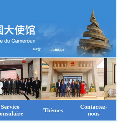
中文
Français
Service
Contactez-
Thèmes
onsulaire
nous