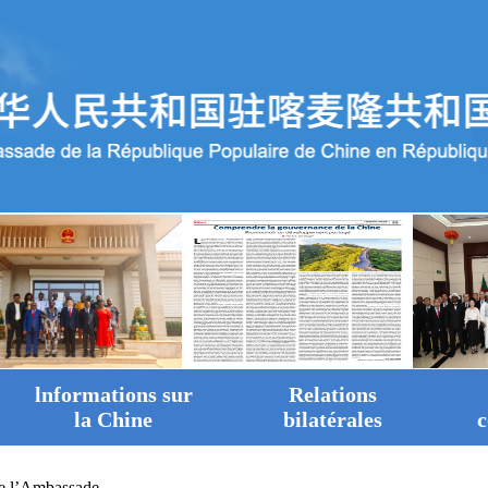
lnformations sur
Relations
la Chine
bilatérales
c
de l’Ambassade