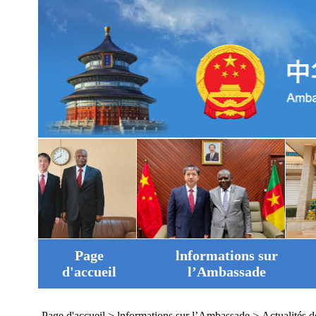
Page
lnformations sur
d'accueil
l’Ambassade
Page d'accueil
>
lnformations sur l’Ambassade
>
Actualités 