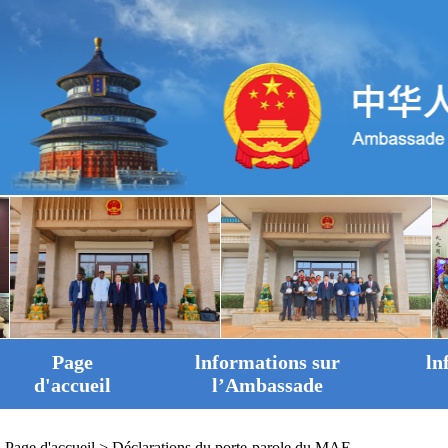
Page
lnformations sur
ln
d'accueil
l’Ambassade
Page d'accueil
>
Déclarations du porte-parole du MAE