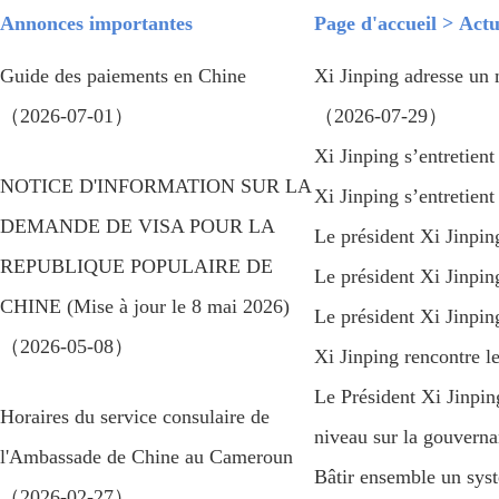
Annonces importantes
Page d'accueil
>
Actu
Guide des paiements en Chine
Xi Jinping adresse un 
（2026-07-01）
（2026-07-29）
Xi Jinping s’entretien
NOTICE D'INFORMATION SUR LA
Xi Jinping s’entretien
DEMANDE DE VISA POUR LA
Le président Xi Jinpi
REPUBLIQUE POPULAIRE DE
Le président Xi Jinp
CHINE (Mise à jour le 8 mai 2026)
Le président Xi Jinpi
（2026-05-08）
Xi Jinping rencontre
Le Président Xi Jinpin
Horaires du service consulaire de
niveau sur la gouvern
l'Ambassade de Chine au Cameroun
Bâtir ensemble un syst
（2026-02-27）