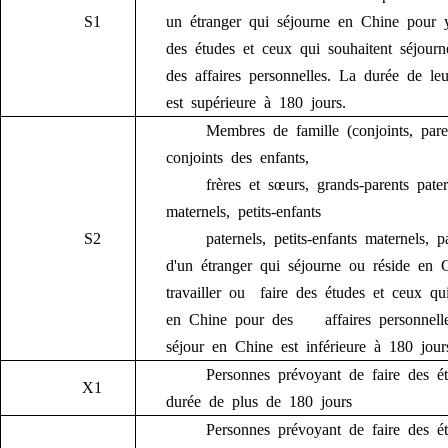
S1
un étranger qui séjourne en Chine pour
des
études et ceux qui souhaitent séjou
des affaires personnelles.
La durée de le
est supérieure à 180 jours.
Membres de famille (conjoints, pare
conjoints d
e
s enfants,
frères et sœurs,
grands-
p
arents pate
maternels, petits-enfants
S2
paternels, petits-enfants maternels, 
d'un étranger qui séjourne ou réside en 
travailler ou faire des études et ceux qu
en Chine pour des
affaires
personnell
séjour en Chine est inférieure à 180 jour
Personnes prévoyant de faire des 
X1
durée de plus de 180 jours
Personnes prévoyant de faire des 