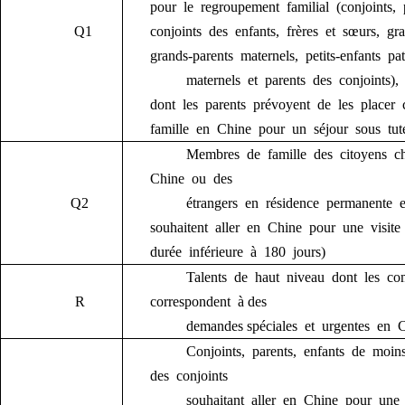
pour le regroupement familial
(conjoints,
Q1
conjoints des enfants, frères et sœurs, gra
grands-parents maternels, petits-enfants pat
maternels et parents des conjoints),
dont le
s
parents prévoy
e
nt de les placer
famille en Chine pour un séjour sous tute
Membre
s
de famille des citoyens c
Chine ou des
Q2
étrangers en résidence permanente
souhaite
nt
aller en Chine pour une visite 
durée inférieure à 180 jours)
Talents de haut niveau dont les c
R
correspond
e
nt
à des
dema
n
des spéciales et urgentes
en C
Conjoints, parents, enfants de moi
des conjoints
souhaitant aller en Chine
pour une 