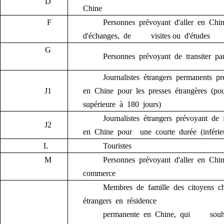
D
Chine
F
Personne
s
prévoyant d'aller en Chi
d'échange
s
, de
visit
es
ou d'étude
s
G
Personne
s
prévoyant de transiter pa
Journaliste
s
étranger
s
permanent
s
pré
J1
en Chine pour l
es
presse
s
étrangère
s
(po
supérieure à 180 jours)
Journaliste
s
étranger
s
prévoyant de 
J2
en Chine pour
une
courte durée
(inféri
L
Touriste
s
M
Personne
s
prévoyant d'aller en Chi
commerce
Membre
s
de famille des citoyens c
étrangers en résidence
p
ermanente
en
Chine, qui souha