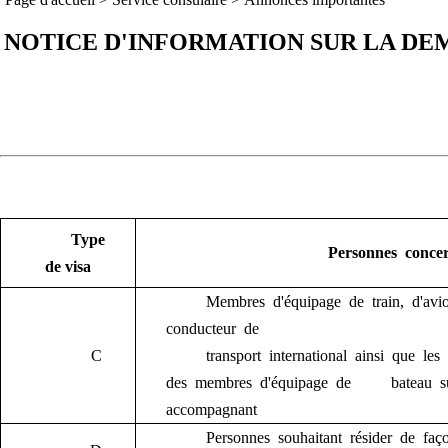
NOTICE D'INFORMATION SUR LA DEM
Type
Personne
s
concer
de visa
Membre
s
d'équipage de train, d'av
conducteur d
e
C
t
ransport
international ainsi que
les
des membres d'équipage de bateau
accompagnant
Personne
s
souhaitant résider de fa