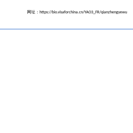
网址：
https://bio.visaforchina.cn/YAO3_FR/qianzhengyewu