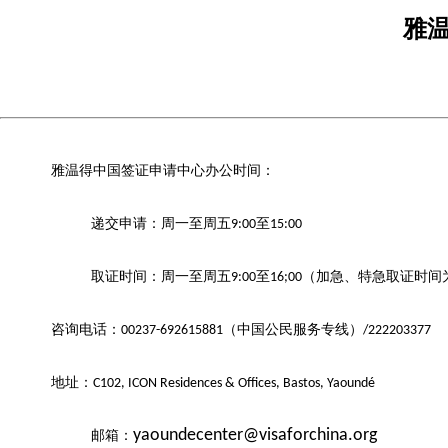
雅
雅温得中国签证申请中心办公时间：
递交申请：周一至周五
至
9:00
15:00
取证时间：周一至周五
至
（加急、特急取证时间
9:00
16;00
咨询电话：
（中国公民服务专线）
00237-
692615881
/
222203377
地址：
C102, ICON Residences & Offices, Bastos, Yaoundé
yaoundecenter@visaforchina.org
邮箱：