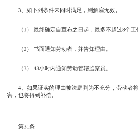
3
、如下列条件未同时满足，则解雇无效。
（
1
） 最终确定自宣布之日起，最多不超过
8
个工
（
2
） 书面通知劳动者，并告知理由。
（
3
）
48
小时内通知劳动管辖监察员。
4
、如果证实的理由被法庭判为不充分，劳动者
害，也将得到补偿。
第
31
条