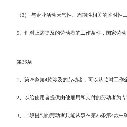
（
3
） 与企业活动天气性、周期性相关的临时性
5
、针对上述提及的劳动者的工作条件，国家劳动
第
26
条
1
、第
25
条第
4
款涉及的劳动者，可以从临时工作
2
、以给使用者提供由他雇用和支付的劳动者为专
3
、上段提到的劳动者只能从事在第
25
条第
4
款中