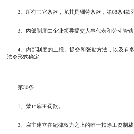
2
、所有其它条款，尤其是酬劳条款，第
68
条
4
款
3
、内部制度由企业领导提交人事代表和劳动管辖
4
、内部制度的上报、提交和张贴方法，以及有
法令形式确定。
第
30
条
1
、禁止雇主罚款。
2
、雇主建立在纪律权力之上的唯一扣除工资制裁