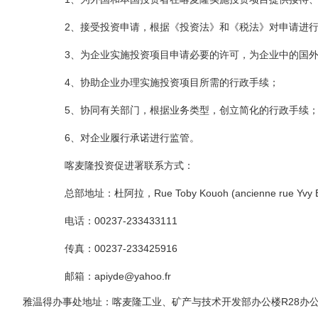
2
、接受投资申请，根据《投资法》和《税法》对申请进
3
、为企业实施投资项目申请必要的许可，为企业中的国
4
、协助企业办理实施投资项目所需的行政手续；
5
、协同有关部门，根据业务类型，创立简化的行政手续
6
、对企业履行承诺进行监管。
喀麦隆投资促进署联系方式：
总部地址：杜阿拉，
Rue Toby Kouoh (ancienne rue Yvy
电话：
00237-233433111
传真：
00237-233425916
邮箱：
apiyde@yahoo.fr
雅温得办事处地址：喀麦隆工业、矿产与技术开发部办公楼
R28
办