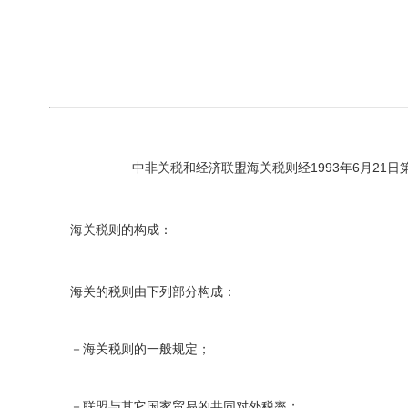
中非关税和经济联盟海关税则经
1993
年
6
月
21
日
海关税则的构成：
海关的税则由下列部分构成：
－海关税则的一般规定；
－联盟与其它国家贸易的共同对外税率；