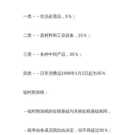
一类－－生活必需品，
5
％；
二类－－原材料和工业设备，
15
％；
三类－－各种中间产品，
35
％；
四类－－日常消费品
1998
年
1
月
1
日起为
35
％
临时附加税：
－临时附加税的征税基础与关税征税基础相同，
－税率由各成员国自由决定，但不得超过
30
％；