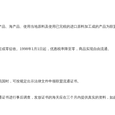
产品、海产品、使用当地原料及使用已完税的进口原料加工成的产品为联
征或零征收。
1998
年
1
月
1
日起，优惠税率降至零，商品实现自由流通。
员国时，可按规定出示法律文件申领联盟流通证书。
通证书进行事后调查，发放证书的海关应在三个月内提供真实的资料，如