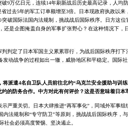
破9万亿日元，连续14年刷新战后历史最高记录，人均防
防卫省过去5年的军工订单额增至3倍。日本现政府执政以
步突破国际法国内法规制，挑战战后国际秩序。日方这位
，还是企图掩盖自身的军事扩张野心？在这种情况下，日
大审判判定了日本军国主义累累罪行，为战后国际秩序打下
备发动战争的过程如出一辙，威胁地区和平稳定。国际社
，将派遣4名自卫队人员前往北约“乌克兰安全援助与训练
北约的防务合作。中方对此有何评价？这是否意味着日本
表示严重关切。日本大肆推进“再军事化”，同域外军事组
内法规制和“专守防卫”等原则，挑战战后国际秩序，与
国际社会必须高度警惕、坚决遏止。