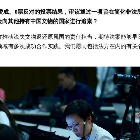
票赞成、0票反对的投票结果，审议通过一项旨在简化非
会向其他持有中国文物的国家进行追索？
方推动流失文物返还原属国的责任担当，期待法案能够早
领域有多次成功合作实践。我们愿同包括法方在内的有关