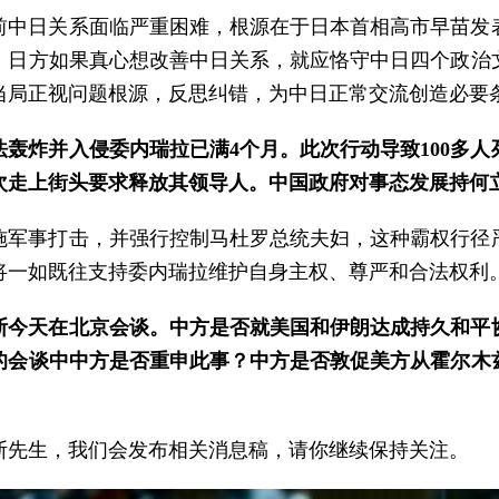
前中日关系面临严重困难，根源在于日本首相高市早苗发
。日方如果真心想改善中日关系，就应恪守中日四个政治
当局正视问题根源，反思纠错，为中日正常交流创造必要
轰炸并入侵委内瑞拉已满4个月。此次行动导致100多
次走上街头要求释放其领导人。中国政府对事态发展持何
施军事打击，并强行控制马杜罗总统夫妇，这种霸权行径
将一如既往支持委内瑞拉维护自身主权、尊严和合法权利
斯今天在北京会谈。中方是否就美国和伊朗达成持久和平
的会谈中中方是否重申此事？中方是否敦促美方从霍尔木
斯先生，我们会发布相关消息稿，请你继续保持关注。