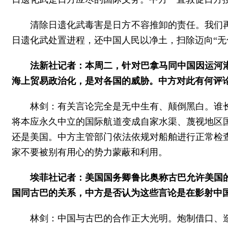
清除日遗化武毒害是日方不容推卸的责任。我们
日遗化武处置进程，还中国人民以净土，扫除迈向“无
法新社记者：本周二，针对巴拿马同中国因运河
海上贸易政治化，是对各国的威胁。中方对此有何评
林剑：有关言论完全是无中生有、颠倒黑白。谁
将本应永久中立的国际航道变成自家水渠、蔑视地区
还是美国。中方主管部门依法依规对船舶进行正常检
家不要被别有用心的势力蒙蔽和利用。
埃菲社记者：美国国务卿鲁比奥称古巴允许美国
国同古巴的关系，中方是否认为这些言论是在影射中
林剑：中国与古巴的合作正大光明。炮制借口、