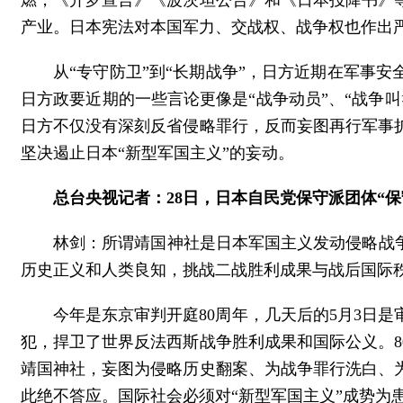
燃，《开罗宣言》《波茨坦公告》和《日本投降书》
产业。日本宪法对本国军力、交战权、战争权也作出
从“专守防卫”到“长期战争”，日方近期在军事
日方政要近期的一些言论更像是“战争动员”、“战争
日方不仅没有深刻反省侵略罪行，反而妄图再行军事
坚决遏止日本“新型军国主义”的妄动。
总台央视记者：28日，日本自民党保守派团体“
林剑：所谓靖国神社是日本军国主义发动侵略战
历史正义和人类良知，挑战二战胜利成果与战后国际
今年是东京审判开庭80周年，几天后的5月3日
犯，捍卫了世界反法西斯战争胜利成果和国际公义。
靖国神社，妄图为侵略历史翻案、为战争罪行洗白、
此绝不答应。国际社会必须对“新型军国主义”成势为