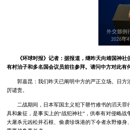
《环球时报》记者：据报道，继昨天向靖国神社
有村治子和多名国会议员前往参拜。请问中方对此有
郭嘉昆：我们昨天已阐明中方的严正立场。日方
厉谴责。
二战期间，日本军国主义犯下罄竹难书的滔天罪
具和象征，是事实上的“战犯神社”，供奉有对侵略
大屠杀元凶松井石根、偷袭珍珠港的下令者永野修身