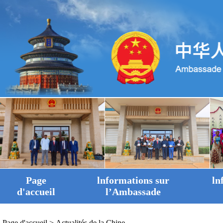
Page
lnformations sur
ln
d'accueil
l’Ambassade
Page d'accueil
>
Actualités de la Chine